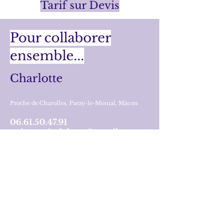
Tarif sur Devis
Pour collaborer
ensemble...
Charlotte
Proche de Charolles, Paray-le-Monial, Mâcon
06.61.50.47.91
anima.soindeletre@gmail.com