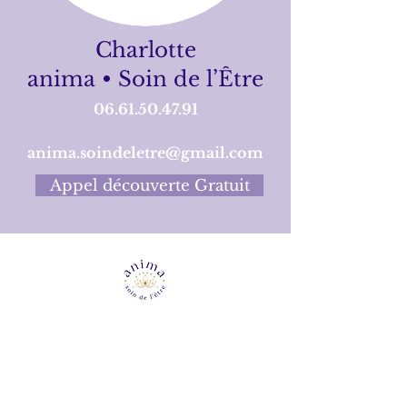
Charlotte
anima • Soin de l’Être
06.61.50.47.91
anima.soindeletre@gmail.com
Appel découverte Gratuit
Charlotte
06.61.50.47.91
anima.soindeletre@gmail.com
n° SIRET
88982002300030